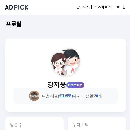
광고하기 |
비즈파트너 |
로그인
프로필
강지웅
Premium
다음 레벨(
SILVER
)까지
전환
20
개
방문 수
누적 수익