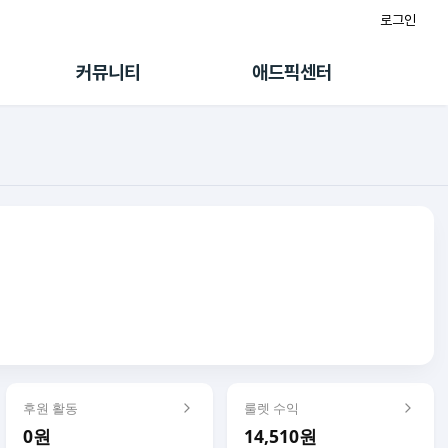
로그인
게시판
FAQ/문의
팸
이용정책
커뮤니티
애드픽센터
랭킹
멤버십 센터
퀘스트
광고툴/API
초대보너스
마이도메인
수익 Live
가이드북
후원 활동
룰렛 수익
0원
14,510원