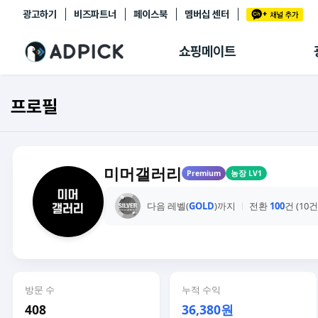
광고하기
비즈파트너
페이스북
멤버십 센터
추천상품
제휴몰
쇼핑메이트
쇼핑 에이전트
BETA
쇼핑리포트
프로필
링크관리
마이숍
미머갤러리
Premium
농장 LV1
다음 레벨(
GOLD
)까지
전환
100
건 (10
방문 수
누적 수익
408
36,380원