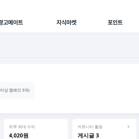
전체 캠페인
지식마켓
포인트샵
나의 캠페인
지식리포트
포인트 충전소
광고메이트
지식마켓
포인트
광고리포트
출석 룰렛
출금 신청
후원
이용내역
건이상 캠페인 3개)
하루 최대 수익
커뮤니티 활동
4,020원
게시글 3