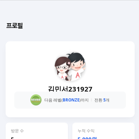
프로필
김민서231927
다음 레벨(
BRONZE
)까지
전환
5
개
방문 수
누적 수익