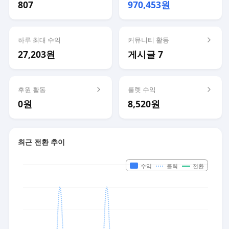
807
970,453원
하루 최대 수익
커뮤니티 활동
27,203원
게시글 7
후원 활동
룰렛 수익
0원
8,520원
최근 전환 추이