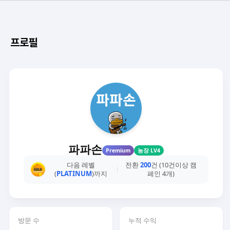
프로필
파파손
Premium
농장 LV4
다음 레벨
전환
200
건 (10건이상 캠
(
PLATINUM
)까지
페인 4개)
방문 수
누적 수익