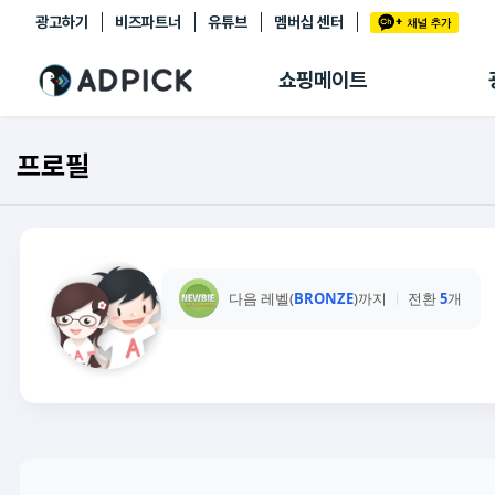
광고하기
비즈파트너
유튜브
멤버십 센터
추천상품
제휴몰
쇼핑메이트
쇼핑 에이전트
BETA
쇼핑리포트
프로필
링크관리
마이숍
다음 레벨(
BRONZE
)까지
전환
5
개