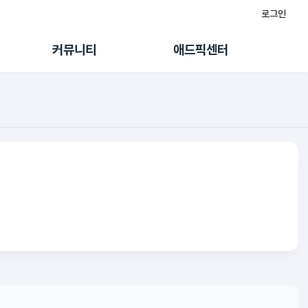
로그인
게시판
FAQ/문의
팸
이용정책
커뮤니티
애드픽센터
랭킹
멤버십 센터
퀘스트
광고툴/API
초대보너스
마이도메인
수익 Live
가이드북