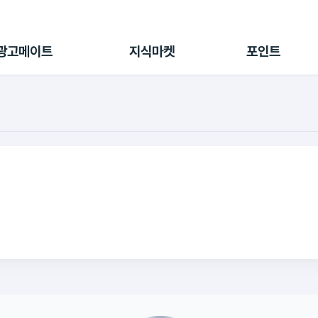
전체 캠페인
지식마켓
포인트샵
나의 캠페인
지식리포트
포인트 충전소
광고메이트
지식마켓
포인트
광고리포트
출석 룰렛
출금 신청
후원
이용내역