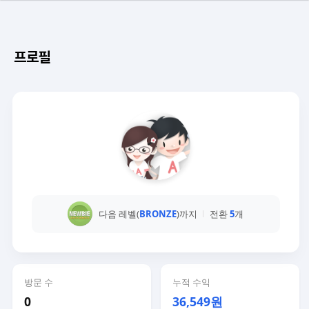
프로필
다음 레벨(
BRONZE
)까지
전환
5
개
방문 수
누적 수익
0
36,549원