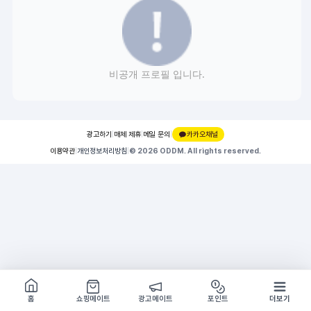
비공개 프로필 입니다.
광고하기
|
매체 제휴
|
메일 문의
|
카카오채널
이용약관
|
개인정보처리방침
|
© 2026 ODDM. All rights reserved.
쇼핑몰 구경하기
방문시 1G
홈
쇼핑메이트
광고메이트
포인트
더보기