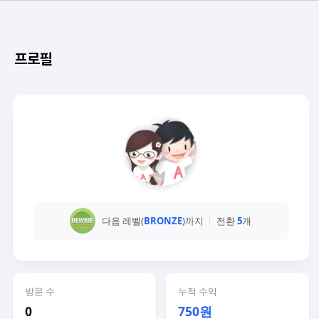
프로필
다음 레벨(
BRONZE
)까지
전환
5
개
방문 수
누적 수익
0
750원