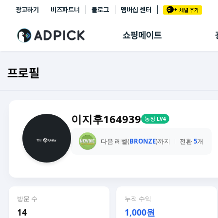
광고하기
비즈파트너
블로그
멤버십 센터
추천상품
제휴몰
쇼핑메이트
쇼핑 에이전트
BETA
쇼핑리포트
프로필
링크관리
마이숍
이지후164939
농장 LV4
다음 레벨(
BRONZE
)까지
전환
5
개
방문 수
누적 수익
14
1,000원