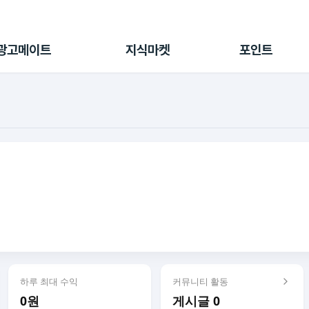
전체 캠페인
지식마켓
포인트샵
나의 캠페인
지식리포트
포인트 충전소
광고메이트
지식마켓
포인트
광고리포트
출석 룰렛
출금 신청
후원
이용내역
하루 최대 수익
커뮤니티 활동
0원
게시글 0