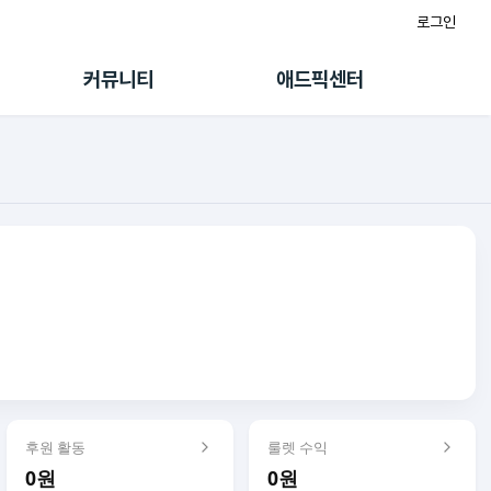
로그인
게시판
FAQ/문의
팸
이용정책
커뮤니티
애드픽센터
랭킹
멤버십 센터
퀘스트
광고툴/API
초대보너스
마이도메인
수익 Live
가이드북
후원 활동
룰렛 수익
0원
0원