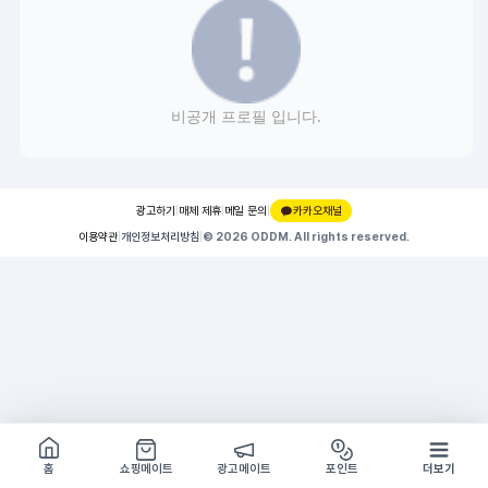
비공개 프로필 입니다.
광고하기
|
매체 제휴
|
메일 문의
|
카카오채널
이용약관
|
개인정보처리방침
|
© 2026 ODDM. All rights reserved.
쇼핑몰 구경하기
방문시 1G
홈
쇼핑메이트
광고메이트
포인트
더보기