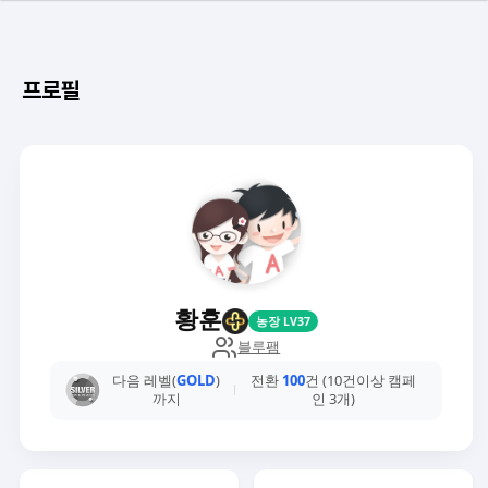
프로필
황훈
농장 LV37
블루팸
다음 레벨(
GOLD
)
전환
100
건 (10건이상 캠페
까지
인 3개)