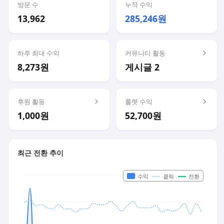
방문 수
누적 수익
13,962
285,246원
하루 최대 수익
커뮤니티 활동
8,273원
게시글 2
후원 활동
룰렛 수익
1,000원
52,700원
최근 전환 추이