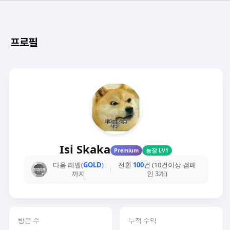
프로필
Isi Skaka
Premium
농장 LV1
다음 레벨(
GOLD
)
전환
100
건 (10건이상 캠페
까지
인 3개)
방문 수
누적 수익