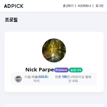
광고하기 |
비즈파트너 |
로그인
프로필
Nick Parpe
Premium
농장 LV4
다음 레벨(
GOLD
)
전환
100
건 (10건이상 캠페
까지
인 3개)