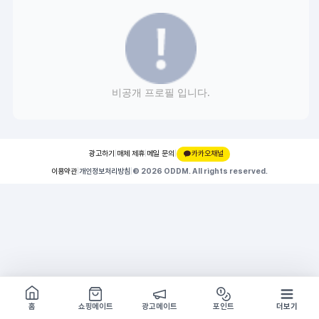
비공개 프로필 입니다.
광고하기
|
매체 제휴
|
메일 문의
|
카카오채널
이용약관
|
개인정보처리방침
|
© 2026 ODDM. All rights reserved.
쇼핑몰 구경하기
방문시 1G
홈
쇼핑메이트
광고메이트
포인트
더보기