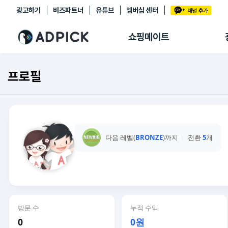
광고하기
비즈파트너
유튜브
멤버십 센터
추천상품
제휴몰
쇼핑메이트
쇼핑 에이전트
BETA
쇼핑리포트
프로필
링크관리
마이숍
다음 레벨(
BRONZE
)까지
전환
5
개
방문 수
누적 수익
0
0원