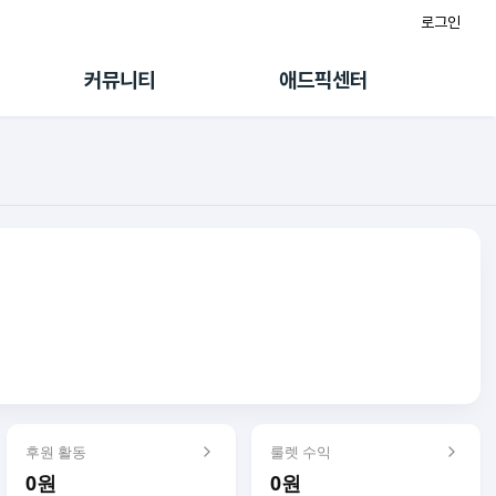
로그인
게시판
FAQ/문의
팸
이용정책
커뮤니티
애드픽센터
랭킹
멤버십 센터
퀘스트
광고툴/API
초대보너스
마이도메인
수익 Live
가이드북
후원 활동
룰렛 수익
0원
0원