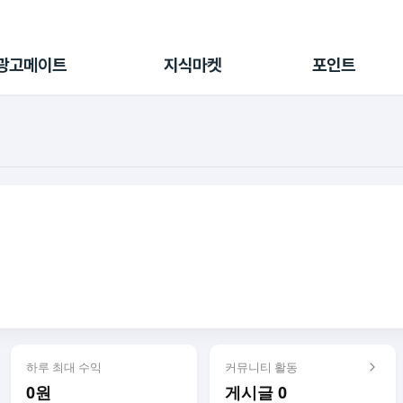
전체 캠페인
지식마켓
포인트샵
나의 캠페인
지식리포트
포인트 충전소
광고메이트
지식마켓
포인트
광고리포트
출석 룰렛
출금 신청
후원
이용내역
하루 최대 수익
커뮤니티 활동
0원
게시글 0