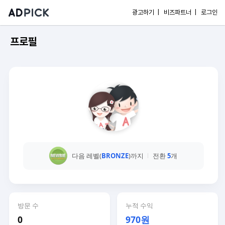
광고하기 |
비즈파트너 |
로그인
프로필
다음 레벨(
BRONZE
)까지
전환
5
개
방문 수
누적 수익
0
970원