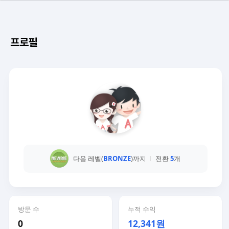
프로필
다음 레벨(
BRONZE
)까지
전환
5
개
방문 수
누적 수익
0
12,341원