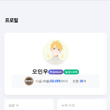
프로필
오민우
Premium
농장 LV20
다음 레벨(
SILVER
)까지
전환
20
개
방문 수
누적 수익