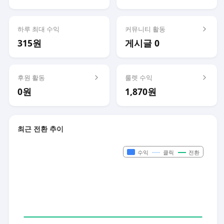
하루 최대 수익
커뮤니티 활동
315원
게시글 0
후원 활동
룰렛 수익
0원
1,870원
최근 전환 추이