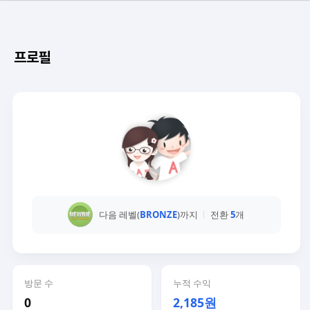
프로필
다음 레벨(
BRONZE
)까지
전환
5
개
방문 수
누적 수익
0
2,185원