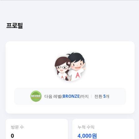
프로필
다음 레벨(
BRONZE
)까지
전환
5
개
방문 수
누적 수익
0
4,000원