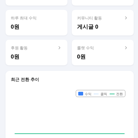
하루 최대 수익
커뮤니티 활동
0원
게시글 0
후원 활동
룰렛 수익
0원
0원
최근 전환 추이