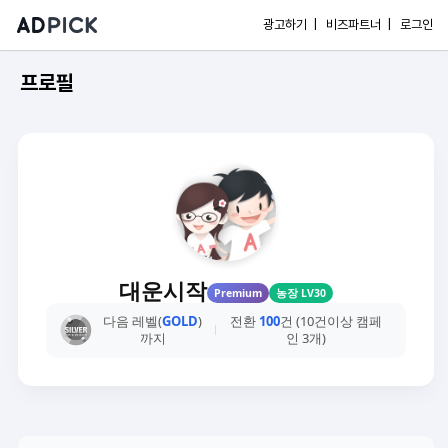
광고하기 |
비즈파트너 |
로그인
프로필
대운시작
Premium
농장 LV30
다음 레벨(
GOLD
)
전환
100
건 (10건이상 캠페
까지
인 3개)