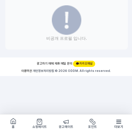
비공개 프로필 입니다.
광고하기
|
매체 제휴
|
메일 문의
|
카카오채널
이용약관
|
개인정보처리방침
|
© 2026 ODDM. All rights reserved.
쇼핑몰 구경하기
방문시 1G
홈
쇼핑메이트
광고메이트
포인트
더보기