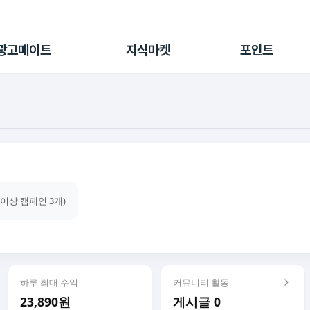
전체 캠페인
지식마켓
포인트샵
나의 캠페인
지식리포트
포인트 충전소
광고메이트
지식마켓
포인트
광고리포트
출석 룰렛
출금 신청
후원
이용내역
건이상 캠페인 3개)
하루 최대 수익
커뮤니티 활동
23,890원
게시글 0