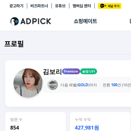
광고하기
비즈파트너
유튜브
멤버십 센터
추천상품
제휴몰
쇼핑메이트
쇼핑 에이전트
BETA
쇼핑리포트
프로필
링크관리
마이숍
김보리
Premium
농장 LV1
다음 레벨(
GOLD
)까지
전환
100
건 (10
방문 수
누적 수익
854
427,981원