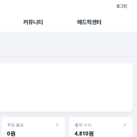
로그인
게시판
FAQ/문의
팸
이용정책
커뮤니티
애드픽센터
랭킹
멤버십 센터
퀘스트
광고툴/API
초대보너스
마이도메인
수익 Live
가이드북
후원 활동
룰렛 수익
0원
4,810원