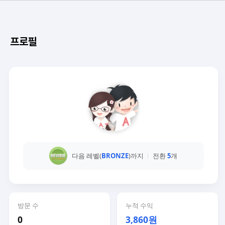
프로필
다음 레벨(
BRONZE
)까지
전환
5
개
방문 수
누적 수익
0
3,860원