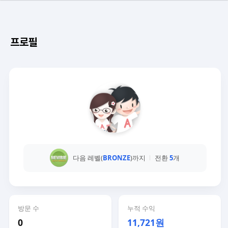
프로필
다음 레벨(
BRONZE
)까지
전환
5
개
방문 수
누적 수익
0
11,721원