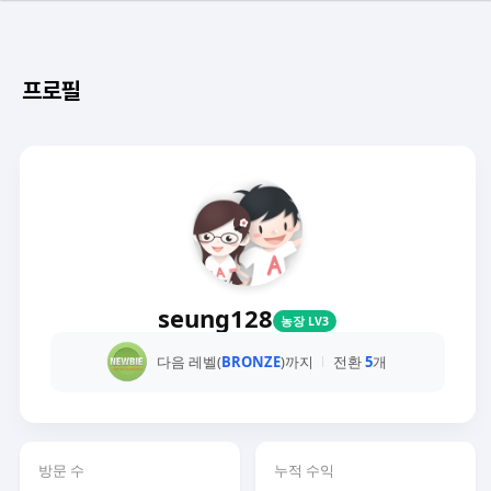
프로필
seung128
농장 LV3
다음 레벨(
BRONZE
)까지
전환
5
개
방문 수
누적 수익