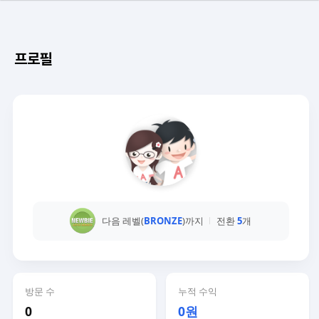
프로필
다음 레벨(
BRONZE
)까지
전환
5
개
방문 수
누적 수익
0
0원