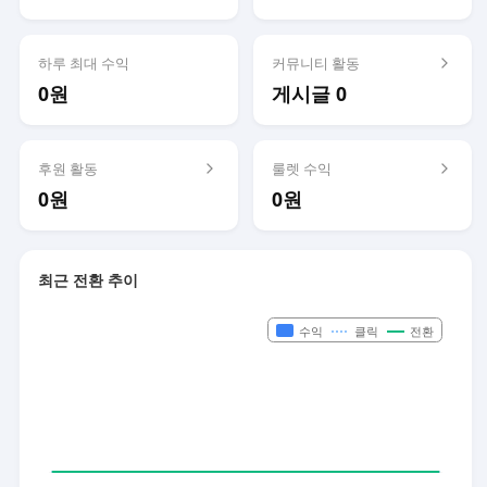
하루 최대 수익
커뮤니티 활동
0원
게시글 0
후원 활동
룰렛 수익
0원
0원
최근 전환 추이