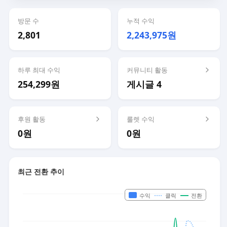
방문 수
누적 수익
2,801
2,243,975원
하루 최대 수익
커뮤니티 활동
254,299원
게시글 4
후원 활동
룰렛 수익
0원
0원
최근 전환 추이