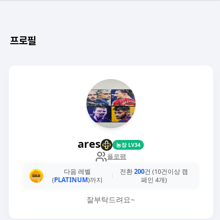
프로필
ares
농장 LV34
플로팸
다음 레벨
전환
200
건 (10건이상 캠
(
PLATINUM
)까지
페인 4개)
잘부탁드려요~