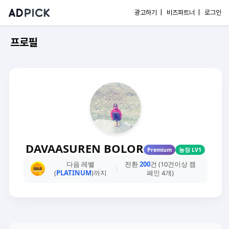
광고하기 |
비즈파트너 |
로그인
프로필
DAVAASUREN BOLOR
Premium
농장 LV1
다음 레벨
전환
200
건 (10건이상 캠
(
PLATINUM
)까지
페인 4개)