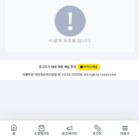
비공개 프로필 입니다.
광고하기
|
매체 제휴
|
메일 문의
|
카카오채널
이용약관
|
개인정보처리방침
|
© 2026 ODDM. All rights reserved.
쇼핑몰 구경하기
방문시 1G
홈
쇼핑메이트
광고메이트
포인트
더보기