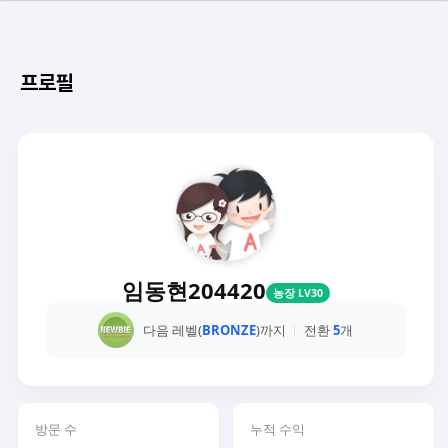
프로필
임동현204420
농장 LV30
다음 레벨(
BRONZE
)까지
전환
5
개
방문 수
누적 수익