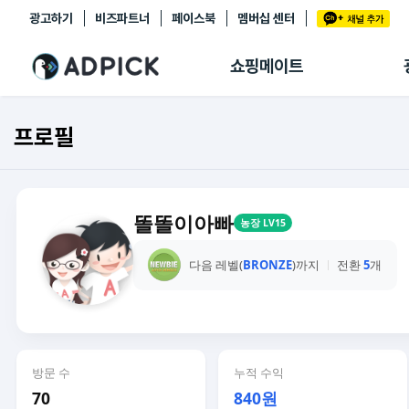
광고하기
비즈파트너
페이스북
멤버십 센터
추천상품
제휴몰
쇼핑메이트
쇼핑 에이전트
BETA
쇼핑리포트
프로필
링크관리
마이숍
똘똘이아빠
농장 LV15
다음 레벨(
BRONZE
)까지
전환
5
개
방문 수
누적 수익
70
840원