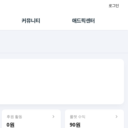
로그인
게시판
FAQ/문의
팸
이용정책
커뮤니티
애드픽센터
랭킹
멤버십 센터
퀘스트
광고툴/API
초대보너스
마이도메인
수익 Live
가이드북
후원 활동
룰렛 수익
0원
90원