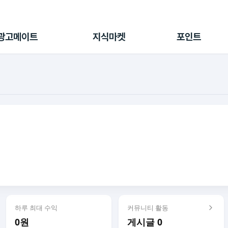
전체 캠페인
지식마켓
포인트샵
나의 캠페인
지식리포트
포인트 충전소
광고메이트
지식마켓
포인트
광고리포트
출석 룰렛
출금 신청
후원
이용내역
하루 최대 수익
커뮤니티 활동
0원
게시글 0