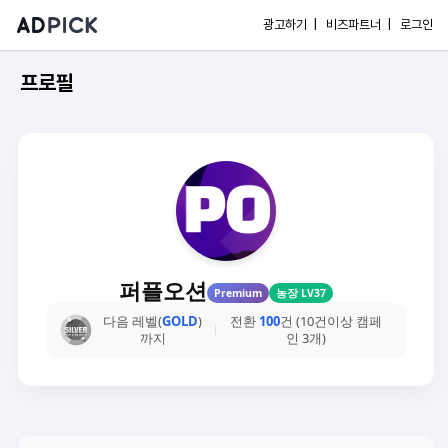
광고하기 |
비즈파트너 |
로그인
프로필
퍼플오션
Premium
농장 LV37
다음 레벨(
GOLD
)
전환
100
건 (10건이상 캠페
까지
인 3개)