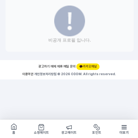
비공개 프로필 입니다.
광고하기
|
매체 제휴
|
메일 문의
|
카카오채널
이용약관
|
개인정보처리방침
|
© 2026 ODDM. All rights reserved.
쇼핑몰 구경하기
방문시 1G
홈
쇼핑메이트
광고메이트
포인트
더보기