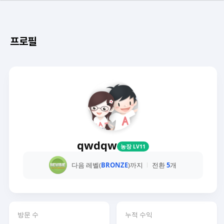
프로필
qwdqw
농장 LV11
다음 레벨(
BRONZE
)까지
전환
5
개
방문 수
누적 수익