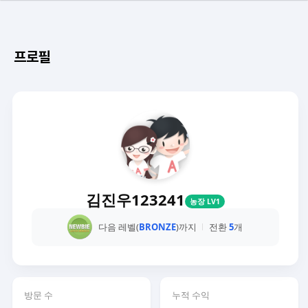
프로필
김진우123241
농장 LV1
다음 레벨(
BRONZE
)까지
전환
5
개
방문 수
누적 수익