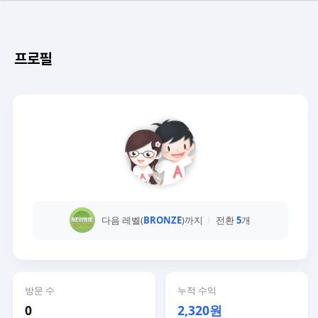
프로필
다음 레벨(
BRONZE
)까지
전환
5
개
방문 수
누적 수익
0
2,320원