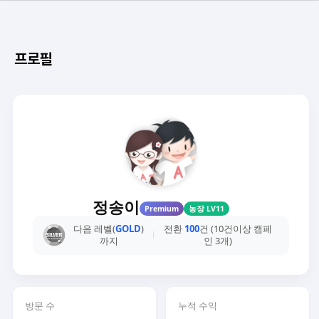
프로필
정송이
Premium
농장 LV11
다음 레벨(
GOLD
)
전환
100
건 (10건이상 캠페
까지
인 3개)
방문 수
누적 수익