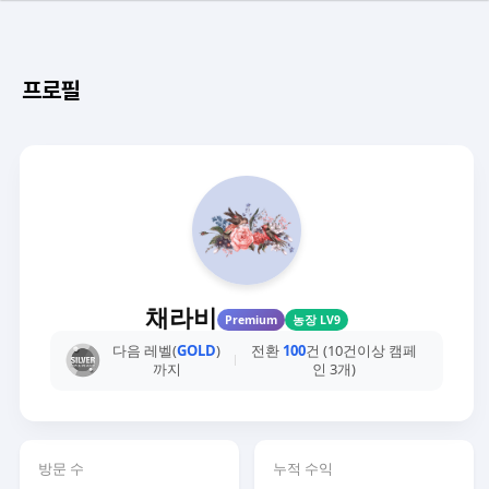
프로필
채라비
Premium
농장 LV9
다음 레벨(
GOLD
)
전환
100
건 (10건이상 캠페
까지
인 3개)
방문 수
누적 수익