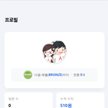
프로필
다음 레벨(
BRONZE
)까지
전환
5
개
방문 수
누적 수익
0
510원