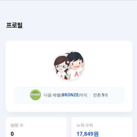
프로필
다음 레벨(
BRONZE
)까지
전환
5
개
방문 수
누적 수익
0
17,849원