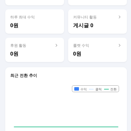
하루 최대 수익
커뮤니티 활동
0원
게시글 0
후원 활동
룰렛 수익
0원
0원
최근 전환 추이