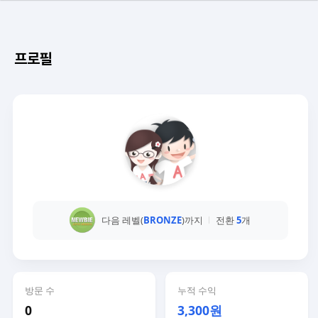
프로필
다음 레벨(
BRONZE
)까지
전환
5
개
방문 수
누적 수익
0
3,300원