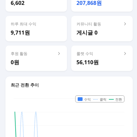
6,602
207,868원
하루 최대 수익
커뮤니티 활동
9,711원
게시글 0
후원 활동
룰렛 수익
0원
56,110원
최근 전환 추이