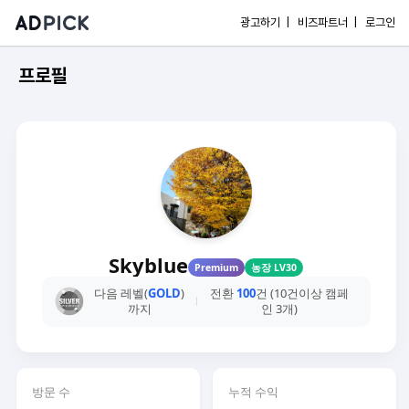
광고하기 |
비즈파트너 |
로그인
프로필
Skyblue
Premium
농장 LV30
다음 레벨(
GOLD
)
전환
100
건 (10건이상 캠페
까지
인 3개)
방문 수
누적 수익