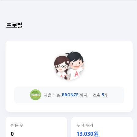
프로필
다음 레벨(
BRONZE
)까지
전환
5
개
방문 수
누적 수익
0
13,030원