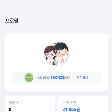
프로필
다음 레벨(
BRONZE
)까지
전환
5
개
방문 수
누적 수익
0
21,865원