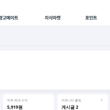
전체 캠페인
지식마켓
포인트샵
나의 캠페인
지식리포트
포인트 충전소
광고메이트
지식마켓
포인트
광고리포트
출석 룰렛
출금 신청
후원
이용내역
하루 최대 수익
커뮤니티 활동
5,919원
게시글 2