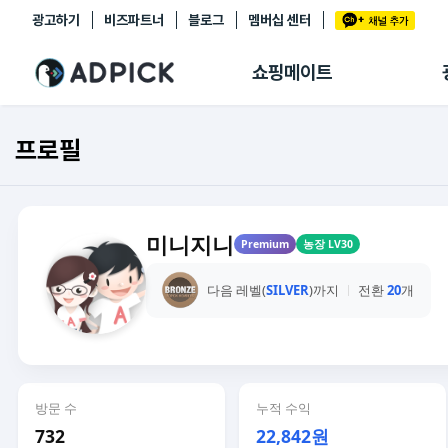
광고하기
비즈파트너
블로그
멤버십 센터
추천상품
제휴몰
쇼핑메이트
쇼핑 에이전트
BETA
쇼핑리포트
프로필
링크관리
마이숍
미니지니
Premium
농장 LV30
다음 레벨(
SILVER
)까지
전환
20
개
방문 수
누적 수익
732
22,842원