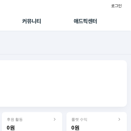
로그인
게시판
FAQ/문의
팸
이용정책
커뮤니티
애드픽센터
랭킹
멤버십 센터
퀘스트
광고툴/API
초대보너스
마이도메인
수익 Live
가이드북
후원 활동
룰렛 수익
0원
0원