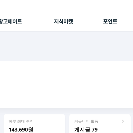
전체 캠페인
지식마켓
포인트샵
나의 캠페인
지식리포트
포인트 충전소
광고메이트
지식마켓
포인트
광고리포트
출석 룰렛
출금 신청
후원
이용내역
하루 최대 수익
커뮤니티 활동
143,690원
게시글 79