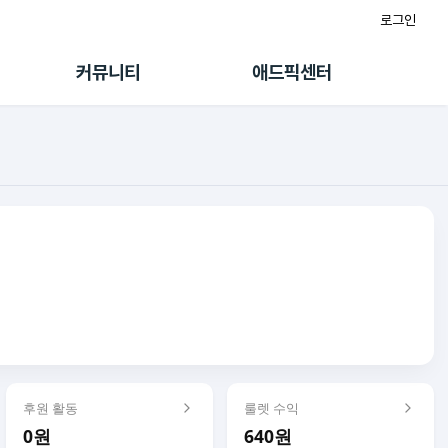
로그인
게시판
FAQ/문의
팸
이용정책
커뮤니티
애드픽센터
랭킹
멤버십 센터
퀘스트
광고툴/API
초대보너스
마이도메인
수익 Live
가이드북
후원 활동
룰렛 수익
0원
640원