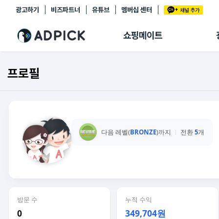
광고하기
비즈파트너
유튜브
멤버십 센터
추천상품
제휴몰
쇼핑메이트
쇼핑 에이전트
BETA
쇼핑리포트
프로필
링크관리
마이숍
다음 레벨(
BRONZE
)까지
전환
5
개
방문 수
누적 수익
0
349,704원