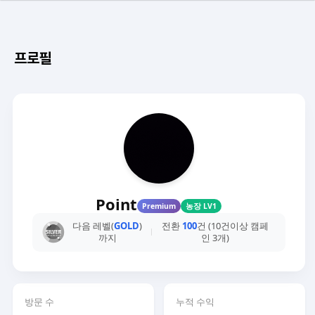
프로필
Point
Premium
농장 LV1
다음 레벨(
GOLD
)
전환
100
건 (10건이상 캠페
까지
인 3개)
방문 수
누적 수익