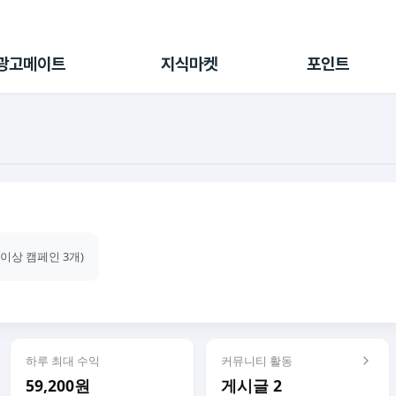
전체 캠페인
지식마켓
포인트샵
나의 캠페인
지식리포트
포인트 충전소
광고메이트
지식마켓
포인트
광고리포트
출석 룰렛
출금 신청
후원
이용내역
건이상 캠페인 3개)
하루 최대 수익
커뮤니티 활동
59,200원
게시글 2