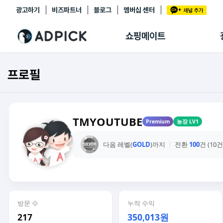
광고하기
비즈파트너
블로그
멤버십 센터
추천상품
제휴몰
쇼핑메이트
쇼핑 에이전트
BETA
쇼핑리포트
프로필
링크관리
마이숍
TMYOUTUBE
Premium
농장 LV1
다음 레벨(
GOLD
)까지
전환
100
건 (10
방문 수
누적 수익
217
350,013원