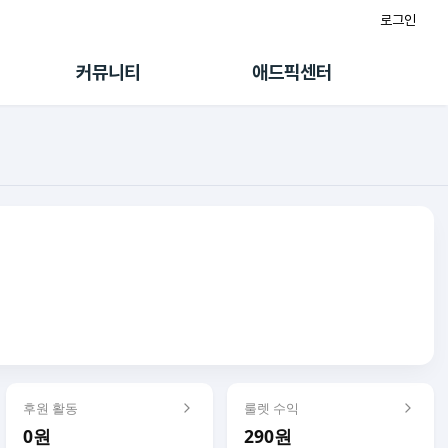
로그인
게시판
FAQ/문의
팸
이용정책
커뮤니티
애드픽센터
랭킹
멤버십 센터
퀘스트
광고툴/API
초대보너스
마이도메인
수익 Live
가이드북
후원 활동
룰렛 수익
0원
290원