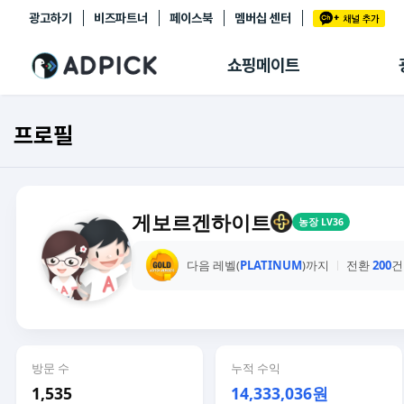
광고하기
비즈파트너
페이스북
멤버십 센터
추천상품
제휴몰
쇼핑메이트
쇼핑 에이전트
BETA
쇼핑리포트
프로필
링크관리
마이숍
게보르겐하이트
농장 LV36
다음 레벨(
PLATINUM
)까지
전환
200
건
방문 수
누적 수익
1,535
14,333,036원