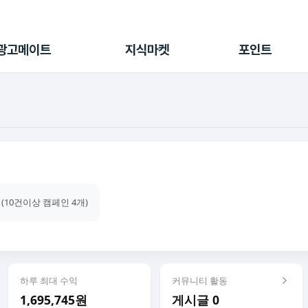
전체 캠페인
지식마켓
포인트샵
나의 캠페인
지식리포트
포인트 충전소
광고메이트
지식마켓
포인트
광고리포트
출석 룰렛
출금 신청
후원
이용내역
 (10건이상 캠페인 4개)
하루 최대 수익
커뮤니티 활동
1,695,745원
게시글 0