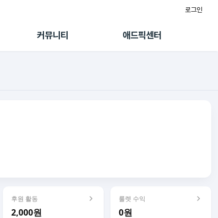
로그인
게시판
FAQ/문의
팸
이용정책
커뮤니티
애드픽센터
랭킹
멤버십 센터
퀘스트
광고툴/API
초대보너스
마이도메인
수익 Live
가이드북
후원 활동
룰렛 수익
2,000원
0원