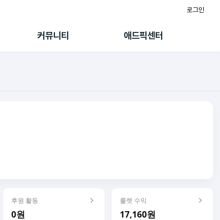
로그인
게시판
FAQ/문의
팸
이용정책
커뮤니티
애드픽센터
랭킹
멤버십 센터
퀘스트
광고툴/API
초대보너스
마이도메인
수익 Live
가이드북
후원 활동
룰렛 수익
0원
17,160원