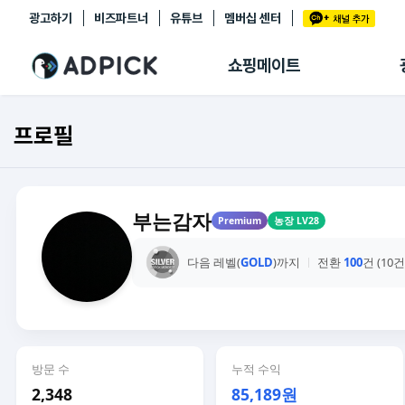
광고하기
비즈파트너
유튜브
멤버십 센터
추천상품
제휴몰
쇼핑메이트
쇼핑 에이전트
BETA
쇼핑리포트
프로필
링크관리
마이숍
부는감자
Premium
농장 LV28
다음 레벨(
GOLD
)까지
전환
100
건 (10
방문 수
누적 수익
2,348
85,189원