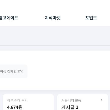
전체 캠페인
지식마켓
포인트샵
나의 캠페인
지식리포트
포인트 충전소
광고메이트
지식마켓
포인트
광고리포트
출석 룰렛
출금 신청
후원
이용내역
건이상 캠페인 3개)
하루 최대 수익
커뮤니티 활동
4,674원
게시글 2