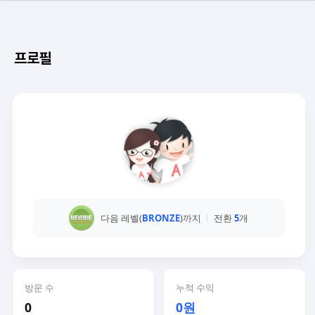
프로필
다음 레벨(
BRONZE
)까지
전환
5
개
방문 수
누적 수익
0
0원