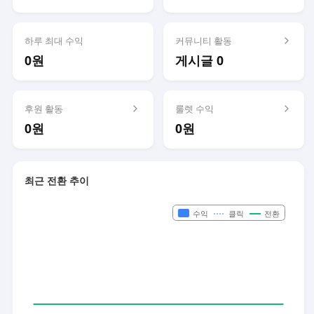
하루 최대 수익
커뮤니티 활동
0원
게시글 0
후원 활동
룰렛 수익
0원
0원
최근 전환 추이