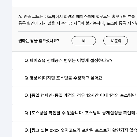
A. 인증 코드는 애드픽에서 회원의 페이스북에 업로드된 홍보 컨텐츠를 
등록 확인이 되지 않을 시 수익금 지급이 불가능하니, 포스팅 등록 시 인
원하는 답을 얻으셨나요?
네
1:1문의
Q. 페이스북 전체공개 범위는 어떻게 설정하나요?
Q. 영상/이미지형 포스팅을 수정하고 싶어요.
Q. [동일 캠페인-동일 계정의 경우 12시간 이내 1건의 포스
Q. [포스팅을 확인할 수 없습니다. 포스팅의 공개설정을 확인해
Q. [링크 또는 xxxx 숫자코드가 포함된 포스트가 확인되지 