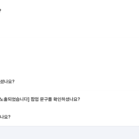
?
하셨나요?
상 노출되었습니다] 팝업 문구를 확인하셨나요?
셨나요?