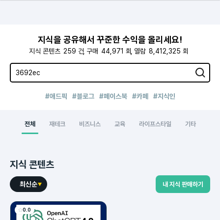
지식을 공유해서 꾸준한 수익을 올리세요!
지식 콘텐츠
259
건
구매
44,971
회
열람
8,412,325
회
#애드픽
#블로그
#페이스북
#카페
#지식인
전체
재테크
비즈니스
교육
라이프스타일
기타
지식 콘텐츠
최신순
내 지식 판매하기
0.0